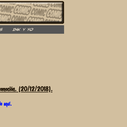
s
INK y YO
moción. (20/12/2018).
do aquí.