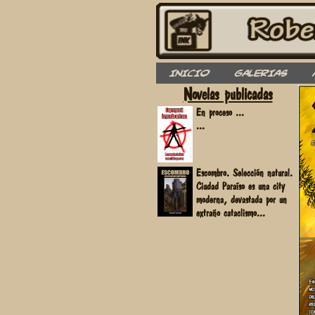
INICIO
GALERIAS
Novelas publicadas
En proceso ...
...
Escombro. Selección natural.
Ciudad Paraíso es una city
moderna, devastada por un
extraño cataclismo...